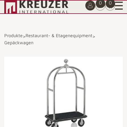
0
0
Produkte
Restaurant- & Etagenequipment
>
>
Gepäckwagen