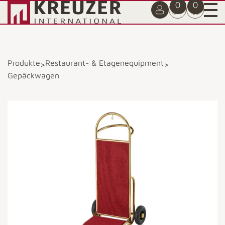
0
0
Produkte
Restaurant- & Etagenequipment
>
>
Gepäckwagen