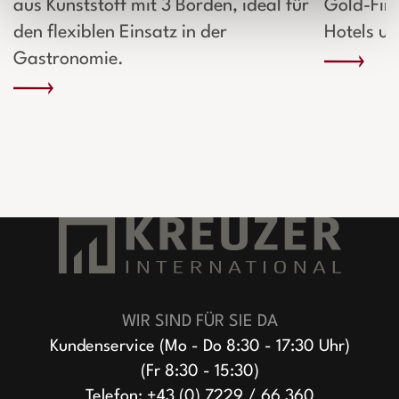
aus Kunststoff mit 3 Borden, ideal für
Gold-Fini
den flexiblen Einsatz in der
Hotels u
Gastronomie.
WIR SIND FÜR SIE DA
Kundenservice (Mo - Do 8:30 - 17:30 Uhr)
(Fr 8:30 - 15:30)
Telefon:
+43 (0) 7229 / 66 360