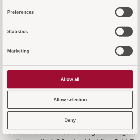
interessieren
Preferences
Statistics
Marketing
Allow all
Allow selection
Servierwagen 3 Borden
Kreuze
Deny
Leichter und stabiler Servierwagen
Elegante