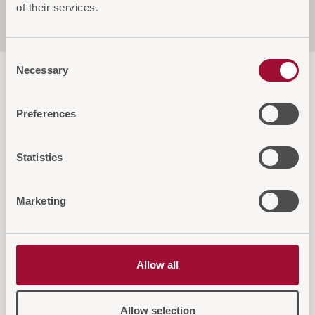
of their services.
Service & Garantie
Consent
Necessary
Selection
Preferences
Diese Artikel könnten Sie auch
Statistics
interessieren
Marketing
Allow all
Allow selection