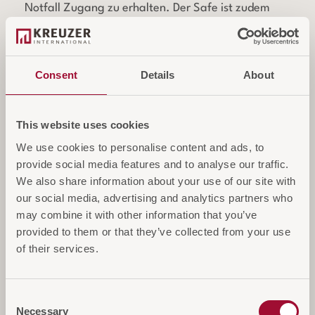
Notfall Zugang zu erhalten. Der Safe ist zudem
gegen Manipulations- und Aufbruchversuche
geschützt.
Consent
Details
About
Geräumiges Innenleben: Trotz der kompakten
Außenmaße bietet der Safe ausreichend Platz für
Laptops bis zu 15 Zoll, Tablets, Schmuck, Reisepässe
This website uses cookies
und andere wichtige Dokumente.
We use cookies to personalise content and ads, to
provide social media features and to analyse our traffic.
LED-Innenbeleuchtung: Eine integrierte LED-Leuchte
We also share information about your use of our site with
stellt sicher, dass der Inhalt des Safes auch bei
our social media, advertising and analytics partners who
schlechten Lichtverhältnissen gut sichtbar ist, was die
may combine it with other information that you’ve
Handhabung erleichtert.
provided to them or that they’ve collected from your use
Sondergrößen und -farben sind auf Anfrage erhältlich.
of their services.
Abfrage des Batteriestatus
Consent
Necessary
Selection