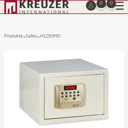
0
0
Produkte
Safes
HS250MD
>
>