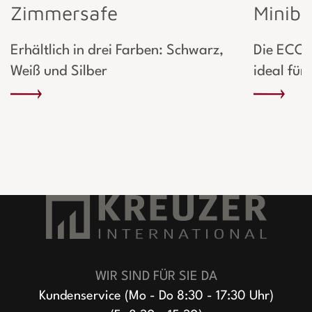
Zimmersafe
Miniba
Erhältlich in drei Farben: Schwarz,
Die ECO 
Weiß und Silber
ideal für
WIR SIND FÜR SIE DA
Kundenservice (Mo - Do 8:30 - 17:30 Uhr)