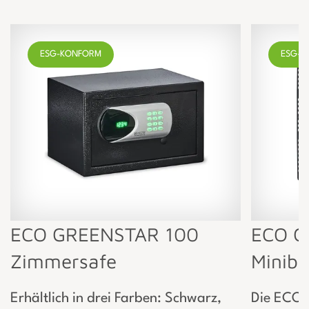
ESG-KONFORM
ESG-K
ECO GREENSTAR 100
ECO G
Zimmersafe
Miniba
Erhältlich in drei Farben: Schwarz,
Die ECO 