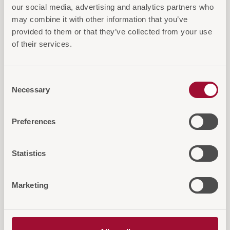
our social media, advertising and analytics partners who
may combine it with other information that you’ve
provided to them or that they’ve collected from your use
of their services.
Consent
Necessary
Selection
Energiesparwunder -
robustes Design für
bis zu 10 Jahre kein
hervorragenden
Preferences
Batterietausch
Schutz
notwendig
Statistics
Marketing
einfache und intuitive
kompakte Außenmaße
Bedienung
- geräumiges