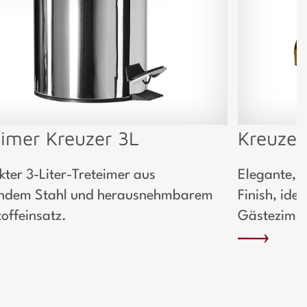
eimer Kreuzer 3L
Kreuzer
ter 3-Liter-Treteimer aus
Elegante, 
ndem Stahl und herausnehmbarem
Finish, ide
offeinsatz.
Gästezimm