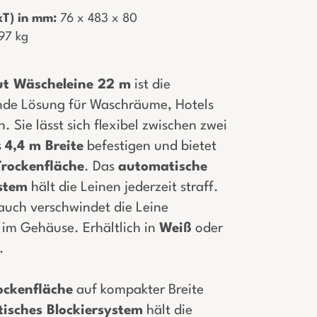
T) in mm:
­ 76 x 483 x 80
,97 kg
ut Wäscheleine 22 m
ist die
nde Lösung für Waschräume, Hotels
n. Sie lässt sich flexibel zwischen zwei
s
4,4 m Breite
befestigen und bietet
Trockenfläche
. Das
automatische
ystem
hält die Leinen jederzeit straff.
uch verschwindet die Leine
 im Gehäuse. Erhältlich in
Weiß
oder
.
ockenfläche
auf kompakter Breite
isches Blockiersystem
hält die