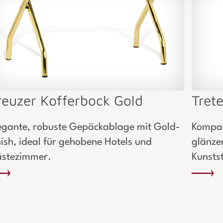
reuzer Kofferbock Gold
Tret
egante, robuste Gepäckablage mit Gold-
Kompak
nish, ideal für gehobene Hotels und
glänze
stezimmer.
Kunstst