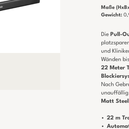
Maße (HxBx
Gewicht:
­ 0
Die
Pull-O
platzspare
und Klinike
Wänden bi
22 Meter 
Blockiers
Nach Gebra
unauffällig
Matt Steel
22 m Tr
Automat