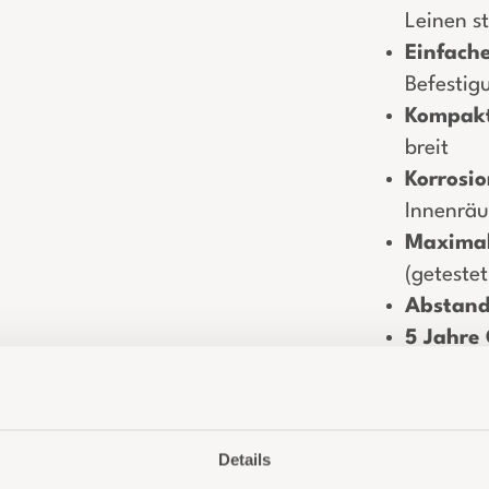
Leinen st
Einfac
Befestig
Kompakt
breit
Korrosi
Innenrä
Maximal
(getestet
Abstand
5 Jahre 
Details