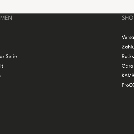
HMEN
SHO
Versa
Zahlu
ar Serie
Rück
it
Gara
m
KAMB
ProO