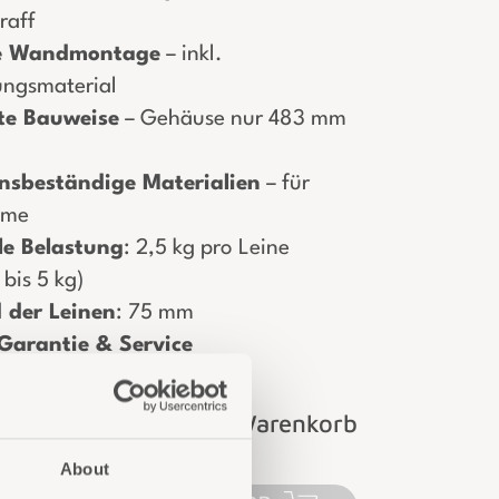
raff
he Wandmontage
– inkl.
ungsmaterial
e Bauweise
– Gehäuse nur 483 mm
onsbeständige Materialien
– für
ume
e Belastung
: 2,5 kg pro Leine
 bis 5 kg)
 der Leinen
: 75 mm
Garantie & Service
Login für Preise und Warenkorb
About