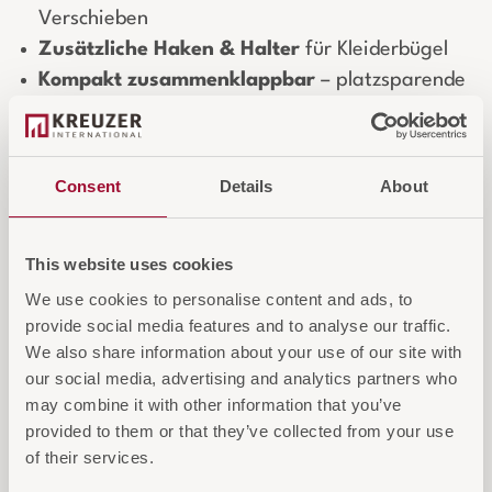
Verschieben
Zusätzliche Haken & Halter
für Kleiderbügel
Kompakt zusammenklappbar
– platzsparende
Aufbewahrung
Transport-Sicherungen
fixieren den Rahmen
und dienen als Haken
Consent
Details
About
Belastbar bis 25 kg
(gleichmäßig verteilt)
5 Jahre Garantie & Service
This website uses cookies
Nachhaltig
: 38 % recyceltes Material, 96 %
recycelbar, Cradle-to-Cradle® Silber
We use cookies to personalise content and ads, to
provide social media features and to analyse our traffic.
We also share information about your use of our site with
Login für Preise und Warenkorb
our social media, advertising and analytics partners who
may combine it with other information that you’ve
provided to them or that they’ve collected from your use
IN DEN WARENKORB
of their services.