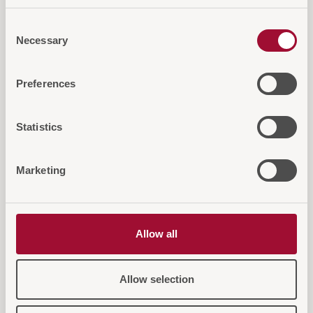
AUF DIE ANFRAGELISTE
Consent
Necessary
Selection
Preferences
Diese Artikel könnten Sie auch
Statistics
interessieren
Marketing
Allow all
Allow selection