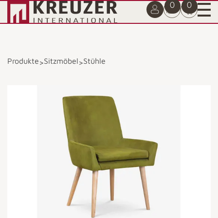
0
0
Produkte
Sitzmöbel
Stühle
>
>