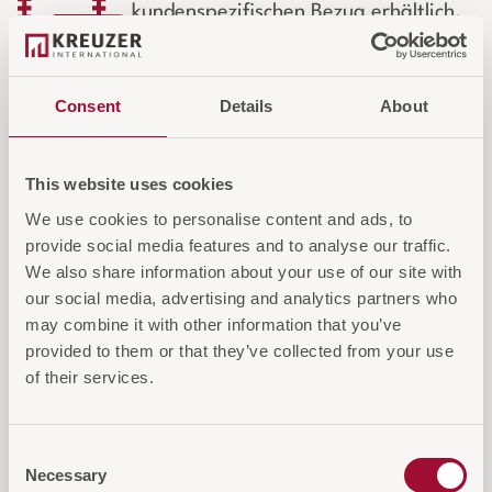
kundenspezifischen Bezug erhältlich.
Wählen Sie aus zahlreichen Stoffen,
Farben und Materialien oder stellen
Sie Ihren eigenen Bezugsstoff zur
Consent
Details
About
Verfügung.
This website uses cookies
We use cookies to personalise content and ads, to
provide social media features and to analyse our traffic.
IN DEN WARENKORB
We also share information about your use of our site with
AUF DIE ANFRAGELISTE
our social media, advertising and analytics partners who
may combine it with other information that you’ve
provided to them or that they’ve collected from your use
of their services.
Consent
Diese Artikel könnten Sie auch
Necessary
Selection