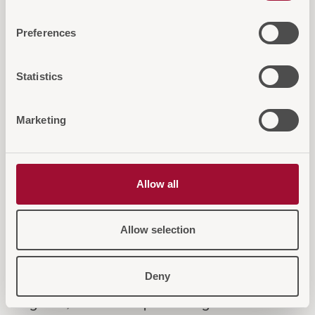
interessieren
Preferences
Statistics
Marketing
Allow all
Allow selection
Kreuzer Kofferbock Gold
Kreuze
Deny
RL
Elegante, robuste Gepäckablage mit