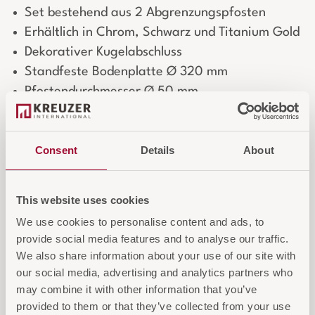
Set bestehend aus 2 Abgrenzungspfosten
Erhältlich in Chrom, Schwarz und Titanium Gold
Dekorativer Kugelabschluss
Standfeste Bodenplatte Ø 320 mm
Pfostendurchmesser Ø 50 mm
Ideal für Hotels, Empfangs- und
Veranstaltungsbereiche
Consent
Details
About
Optionales Zubehör:
DIN A4 Schilderhalter
(Art.-Nr. W-2200012)
nur für die Chrom-Variante erhältlich.
This website uses cookies
We use cookies to personalise content and ads, to
DIN A4 SCHILDERHALTER
provide social media features and to analyse our traffic.
We also share information about your use of our site with
our social media, advertising and analytics partners who
Login für Preise und Warenkorb
may combine it with other information that you’ve
provided to them or that they’ve collected from your use