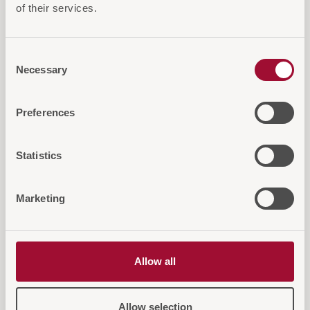
of their services.
IN DEN WARENKORB
AUF DIE ANFRAGELISTE
Consent
Necessary
Selection
Preferences
Diese Artikel könnten Sie auch
Statistics
interessieren
Marketing
Allow all
Allow selection