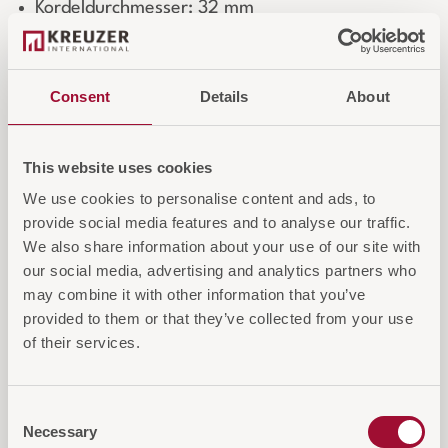
Kordeldurchmesser: 32 mm
Länge: 1.500 mm
Passend für Abgrenzungspfosten mit
Seilaufnahme
Consent
Details
About
Login für Preise und Warenkorb
This website uses cookies
We use cookies to personalise content and ads, to
provide social media features and to analyse our traffic.
IN DEN WARENKORB
We also share information about your use of our site with
our social media, advertising and analytics partners who
AUF DIE ANFRAGELISTE
may combine it with other information that you’ve
provided to them or that they’ve collected from your use
of their services.
Consent
Necessary
Diese Artikel könnten Sie auch
Selection