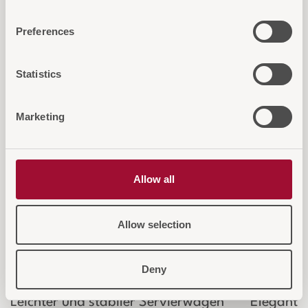
interessieren
Preferences
Statistics
Marketing
Allow all
Allow selection
Servierwagen 3 Borden
Kreuze
Deny
Leichter und stabiler Servierwagen
Elegante