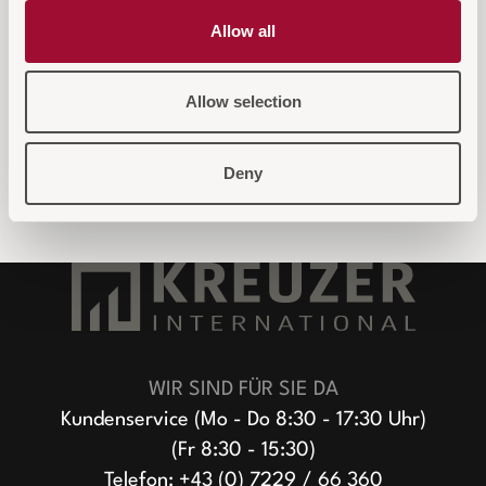
aus Kunststoff mit 3 Borden, ideal für
Gold-Fini
Allow all
den flexiblen Einsatz in der
Hotels u
Gastronomie.
Allow selection
Deny
WIR SIND FÜR SIE DA
Kundenservice (Mo - Do 8:30 - 17:30 Uhr)
(Fr 8:30 - 15:30)
Telefon:
+43 (0) 7229 / 66 360