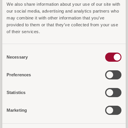
interessieren
We also share information about your use of our site with
our social media, advertising and analytics partners who
may combine it with other information that you’ve
provided to them or that they’ve collected from your use
of their services.
Consent
Necessary
Selection
Preferences
Statistics
Servierwagen 3 Borden
Kreuze
Marketing
Leichter und stabiler Servierwagen
Elegante