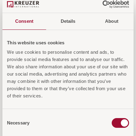
Ideal für Hotels, Empfangs- und
Veranstaltungsbereiche
Consent
Details
About
Login für Preise und Warenkorb
This website uses cookies
We use cookies to personalise content and ads, to
IN DEN WARENKORB
provide social media features and to analyse our traffic.
AUF DIE ANFRAGELISTE
We also share information about your use of our site with
our social media, advertising and analytics partners who
may combine it with other information that you’ve
provided to them or that they’ve collected from your use
of their services.
Diese Artikel könnten Sie auch
Consent
Necessary
Selection
interessieren