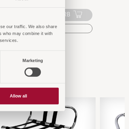
IN DEN WARENKORB
se our traffic. We also share
AUF DIE ANFRAGELISTE
ers who may combine it with
 services.
Marketing
n
Allow all