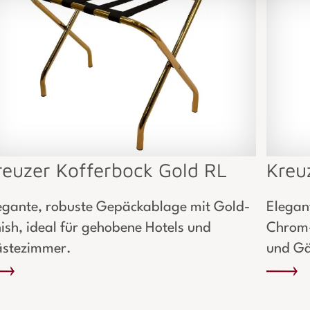
reuzer Kofferbock Gold RL
Kreu
egante, robuste Gepäckablage mit Gold-
Elegan
nish, ideal für gehobene Hotels und
Chrom-
stezimmer.
und Gä