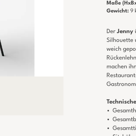
Maße (HxBx
Gewicht:
­ 9
Der
Jenny
Silhouette
weich gepol
Rückenlehne
machen ihn 
Restaurant
Gastronomi
Technisch
Gesamth
Gesamtb
Gesamtt