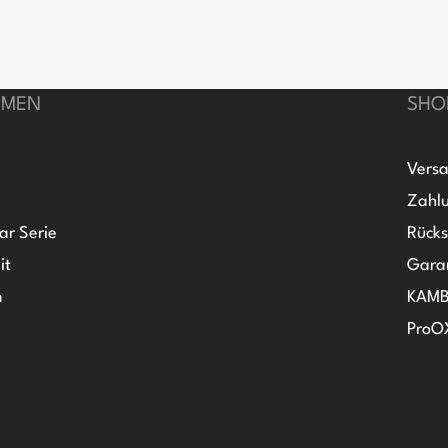
HMEN
SHO
Versa
Zahlu
ar Serie
Rück
it
Gara
m
KAMB
ProO