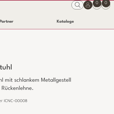
0
0
Partner
Kataloge
tuhl
hl mit schlankem Metallgestell
 Rückenlehne.
er ICNC-00008