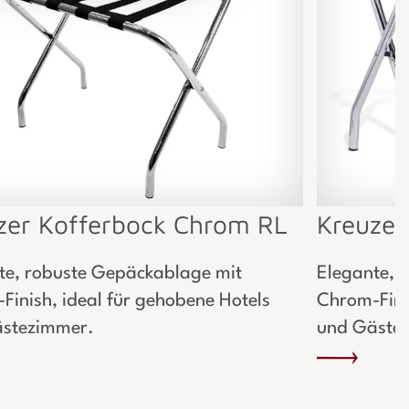
zer Kofferbock Chrom RL
Kreuzer
te, robuste Gepäckablage mit
Elegante, 
Finish, ideal für gehobene Hotels
Chrom-Finis
stezimmer.
und Gäste