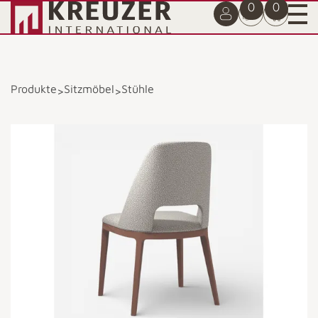
0
0
Produkte
Sitzmöbel
Stühle
>
>