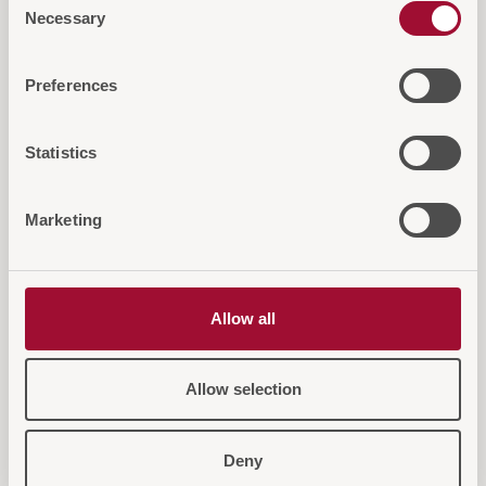
Necessary
Selection
Diese Artikel könnten Sie auch
Preferences
interessieren
Statistics
Marketing
Allow all
Allow selection
Deny
Kreuzer Kofferbock Gold
Kreuze