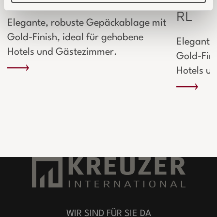
RL
Elegante, robuste Gepäckablage mit
Gold-Finish, ideal für gehobene
Elegante
Hotels und Gästezimmer.
Gold-Fini
Hotels u
WIR SIND FÜR SIE DA