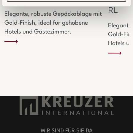
RL
Elegante, robuste Gepäckablage mit
Gold-Finish, ideal für gehobene
Elegante
Hotels und Gästezimmer.
Gold-Fini
Hotels u
WIR SIND FÜR SIE DA