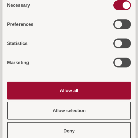
Necessary
Selection
Diese Artikel könnten Sie auch
Preferences
interessieren
Statistics
Marketing
Allow all
Allow selection
Deny
Kreuzer Kofferbock Gold
Kreuze