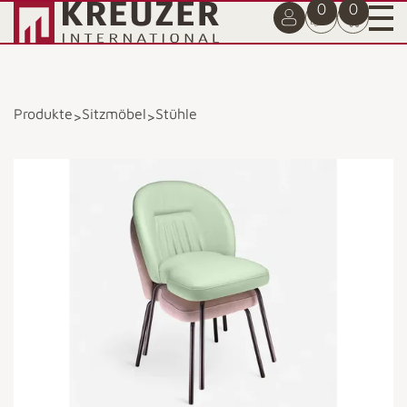
0
0
Produkte
Sitzmöbel
Stühle
>
>