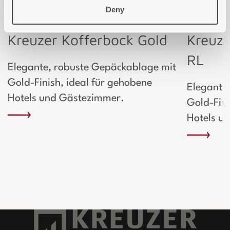
Deny
Kreuzer Kofferbock Gold
Kreuze
RL
Elegante, robuste Gepäckablage mit
Gold-Finish, ideal für gehobene
Elegante
Hotels und Gästezimmer.
Gold-Fini
Hotels u