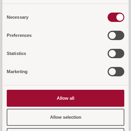
Consent
Necessary
Selection
Preferences
Diese Artikel könnten Sie auch
interessieren
Statistics
Marketing
Allow all
Allow selection