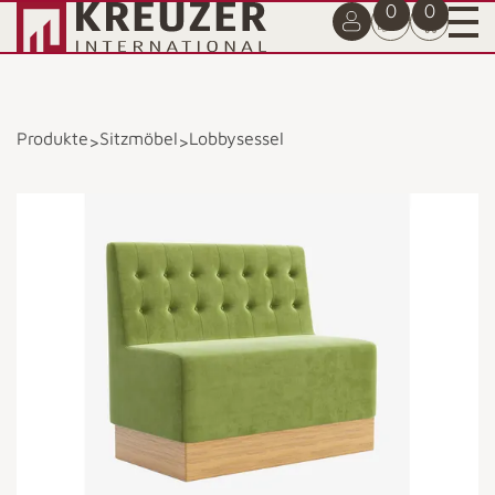
0
0
Produkte
Sitzmöbel
Lobbysessel
>
>