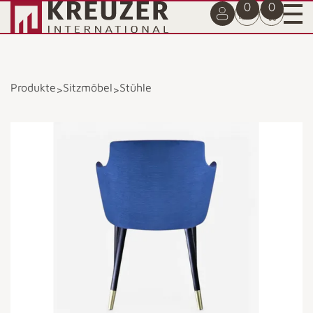
0
0
Produkte
Sitzmöbel
Stühle
>
>