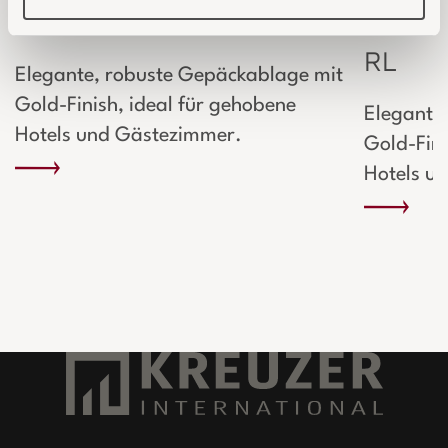
Kreuzer Kofferbock Gold
Kreuze
RL
Elegante, robuste Gepäckablage mit
Gold-Finish, ideal für gehobene
Elegante
Hotels und Gästezimmer.
Gold-Fini
Hotels u