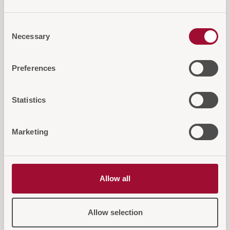
Consent
Necessary
Selection
Preferences
Diese Artikel könnten Sie auch
interessieren
Statistics
Marketing
Allow all
Allow selection