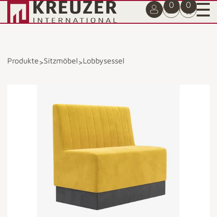
0
0
Produkte
Sitzmöbel
Lobbysessel
>
>