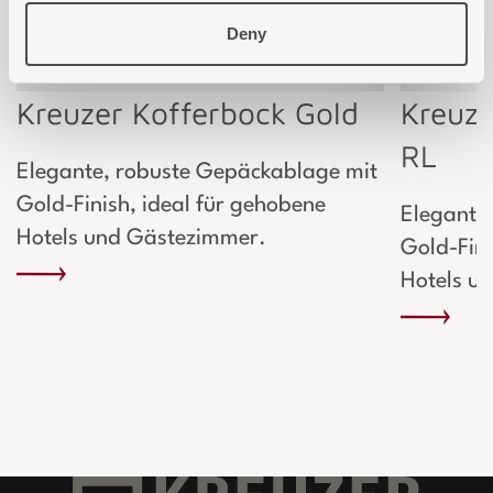
Deny
Kreuzer Kofferbock Gold
Kreuze
RL
Elegante, robuste Gepäckablage mit
Gold-Finish, ideal für gehobene
Elegante
Hotels und Gästezimmer.
Gold-Fini
Hotels u