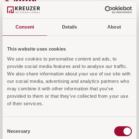
Wählen Sie aus zahlreichen Stoffen,
Farben und Materialien oder stellen
Sie Ihren eigenen Bezugsstoff zur
Consent
Details
About
Verfügung.
This website uses cookies
We use cookies to personalise content and ads, to
IN DEN WARENKORB
provide social media features and to analyse our traffic.
We also share information about your use of our site with
AUF DIE ANFRAGELISTE
our social media, advertising and analytics partners who
may combine it with other information that you’ve
provided to them or that they’ve collected from your use
of their services.
Consent
Diese Artikel könnten Sie auch
Necessary
Selection