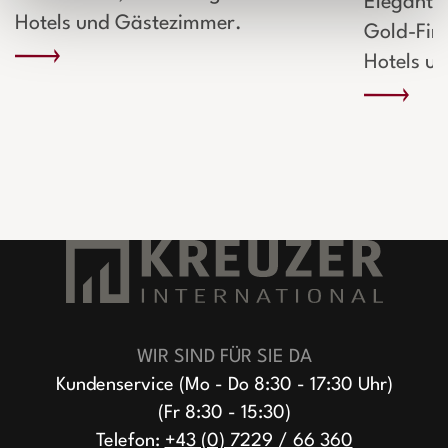
Elegante
Hotels und Gästezimmer.
Gold-Fini
Hotels u
WIR SIND FÜR SIE DA
Kundenservice (Mo - Do 8:30 - 17:30 Uhr)
(Fr 8:30 - 15:30)
Telefon:
+43 (0) 7229 / 66 360