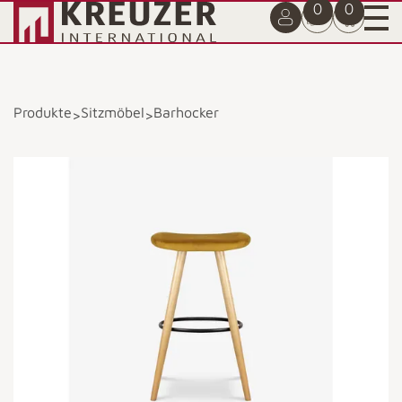
0
0
Produkte
Sitzmöbel
Barhocker
>
>