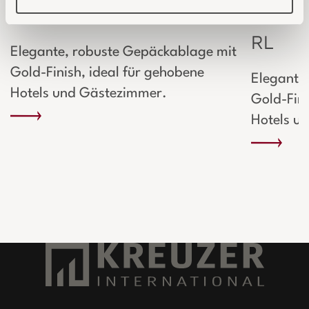
Kreuzer Kofferbock Gold
Kreuze
RL
Elegante, robuste Gepäckablage mit
Gold-Finish, ideal für gehobene
Elegante
Hotels und Gästezimmer.
Gold-Fini
Hotels u