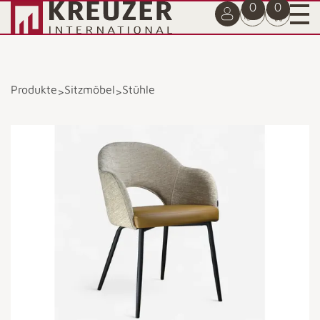
0
0
Produkte
Sitzmöbel
Stühle
>
>