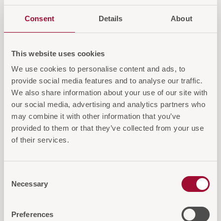
Login für Preise und Warenkorb
Consent
Details
About
IN DEN WARENKORB
This website uses cookies
AUF DIE ANFRAGELISTE
We use cookies to personalise content and ads, to
provide social media features and to analyse our traffic.
We also share information about your use of our site with
our social media, advertising and analytics partners who
may combine it with other information that you’ve
provided to them or that they’ve collected from your use
Diese Artikel könnten Sie auch
of their services.
interessieren
Consent
Necessary
Selection
NEU 2026
Preferences